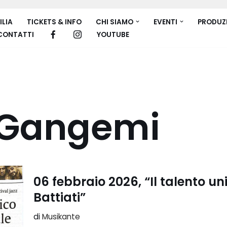
ILIA
TICKETS & INFO
CHI SIAMO
EVENTI
PRODUZ
CONTATTI
YOUTUBE
 Gangemi
06 febbraio 2026, “Il talento uni
Battiati”
di
Musikante