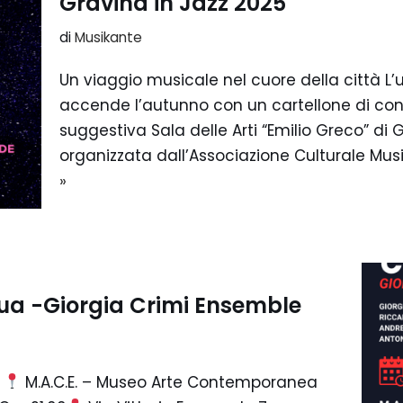
Gravina in Jazz 2025
di
Musikante
Un viaggio musicale nel cuore della città L’
accende l’autunno con un cartellone di concer
suggestiva Sala delle Arti “Emilio Greco” di
organizzata dall’Associazione Culturale Mu
»
ua -Giorgia Crimi Ensemble
e
M.A.C.E. – Museo Arte Contemporanea