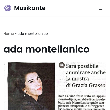
Musikante
Vai
al
contenuto
Home
»
ada montellanico
ada montellanico