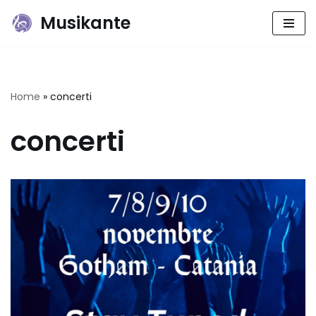
Musikante
Vai
al
contenuto
Home
»
concerti
concerti