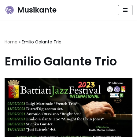
Musikante
Vai
al
contenuto
Home
»
Emilio Galante Trio
Emilio Galante Trio