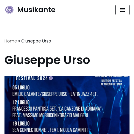
Musikante
Vai
al
contenuto
Home
»
Giuseppe Urso
Giuseppe Urso