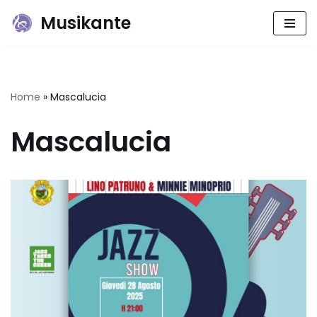
Musikante
Vai
al
contenuto
Home
»
Mascalucia
Mascalucia