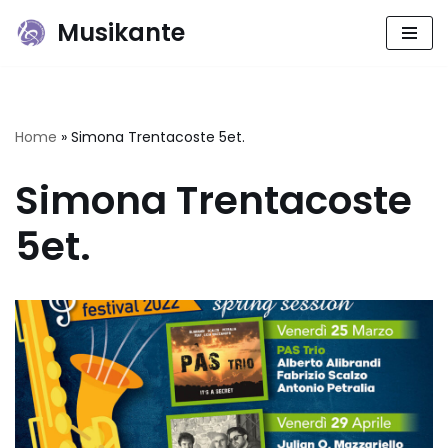
Musikante
Vai
al
contenuto
Home
»
Simona Trentacoste 5et.
Simona Trentacoste
5et.