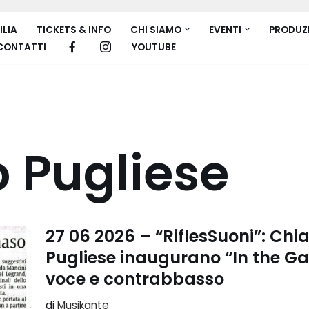
ILIA
TICKETS & INFO
CHI SIAMO
EVENTI
PRODUZ
CONTATTI
YOUTUBE
Pugliese
27 06 2026 – “RiflesSuoni”: C
Pugliese inaugurano “In the Ga
voce e contrabbasso
di
Musikante