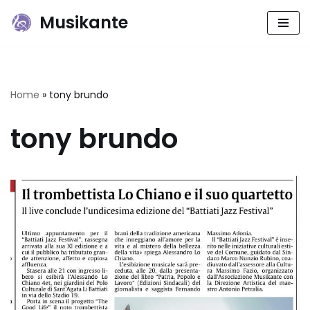
Musikante
Vai
al
contenuto
Home
»
tony brundo
tony brundo