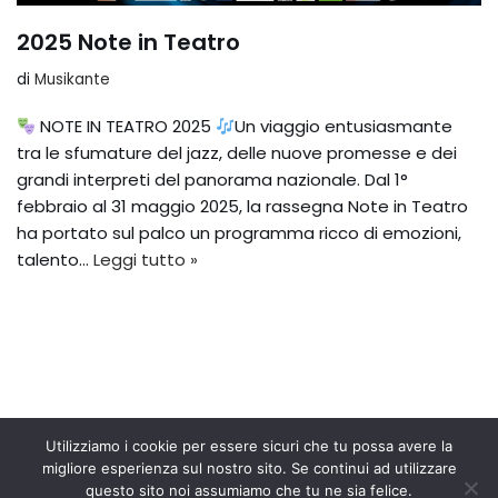
2025 Note in Teatro
di
Musikante
NOTE IN TEATRO 2025
Un viaggio entusiasmante
tra le sfumature del jazz, delle nuove promesse e dei
grandi interpreti del panorama nazionale. Dal 1°
febbraio al 31 maggio 2025, la rassegna Note in Teatro
ha portato sul palco un programma ricco di emozioni,
talento…
Leggi tutto »
Utilizziamo i cookie per essere sicuri che tu possa avere la
migliore esperienza sul nostro sito. Se continui ad utilizzare
Associazione Culturale Musikante ® - 04629310873(Part.
English
questo sito noi assumiamo che tu ne sia felice.