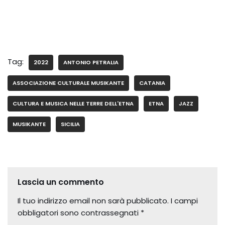
Tag:
2022
ANTONIO PETRALIA
ASSOCIAZIONE CULTURALE MUSIKANTE
CATANIA
CULTURA E MUSICA NELLE TERRE DELL'ETNA
ETNA
JAZZ
MUSIKANTE
SICILIA
Lascia un commento
Il tuo indirizzo email non sarà pubblicato.
I campi
obbligatori sono contrassegnati
*