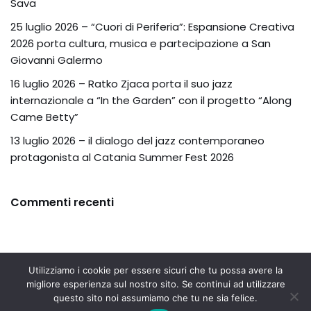
Sava
25 luglio 2026 – “Cuori di Periferia”: Espansione Creativa
2026 porta cultura, musica e partecipazione a San
Giovanni Galermo
16 luglio 2026 – Ratko Zjaca porta il suo jazz
internazionale a “In the Garden” con il progetto “Along
Came Betty”
13 luglio 2026 – il dialogo del jazz contemporaneo
protagonista al Catania Summer Fest 2026
Commenti recenti
Utilizziamo i cookie per essere sicuri che tu possa avere la
migliore esperienza sul nostro sito. Se continui ad utilizzare
Associazione Culturale Musikante ® - 04629310873(Part.
English
questo sito noi assumiamo che tu ne sia felice.
IVA/Codice Fiscale)